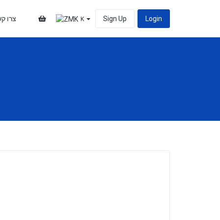
צרו ק
Sign Up
Login
K