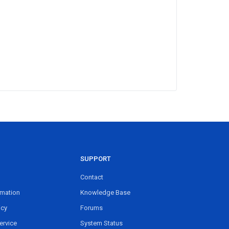
SUPPORT
Contact
rmation
Knowledge Base
icy
Forums
ervice
System Status