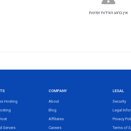
אין כרגע הורדות זמינות
TS
COMPANY
LEGAL
s Hosting
About
Security
osting
Blog
Legal Info
Host
Affiliates
Privacy Pol
d Servers
Careers
Terms of S