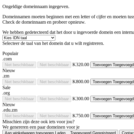
Ongeldige domeinnaam ingegeven.
Domeinnamen moeten beginnen met een letter of cijfer
en moeten tu
Check de domeinnaam en probeer opnieuw.
We hebben gedetecteerd dat het door u ingevoerde domein een interna
Selecteer de taal van het domein dat u wilt registreren.
Populair
.com
K320.00
Niet beschikbaar
Niet beschikbaar
Toevoegen
Toegevoegd
Nieuw
.zm
K800.00
Niet beschikbaar
Niet beschikbaar
Toevoegen
Toegevoegd
Sale
.org
K300.00
Niet beschikbaar
Niet beschikbaar
Toevoegen
Toegevoegd
Nieuw
.edu.zm
K750.00
Niet beschikbaar
Niet beschikbaar
Toevoegen
Toegevoegd
Misschien zijn deze ook iets voor jou?
We genereren een paar domeinen voor je
Aan winkelwagen toevoegen
Laden...
Toegevoegd
Geregistreerd
Contac