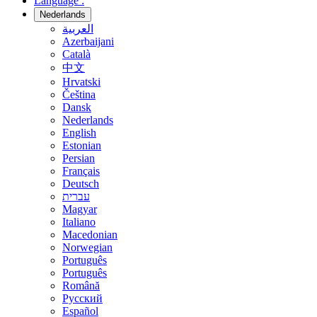
Language :
Nederlands
العربية
Azerbaijani
Català
中文
Hrvatski
Čeština
Dansk
Nederlands
English
Estonian
Persian
Français
Deutsch
עברית
Magyar
Italiano
Macedonian
Norwegian
Português
Português
Română
Русский
Español