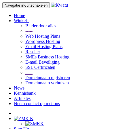
Navigatie in-/uitschakelen
Home
Winkel
Blader door alles
-----
Web Hosting Plans
Wordpress Hosting
Email Hosting Plans
Reseller
SMEs Business Hosting
E-mail Beveiliging
SSL Certificaten
-----
Domeinnaam registreren
Domeinnaam verhuizen
News
Kennisbank
Affiliates
Neem contact op met ons
K
K
Sign Up