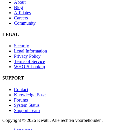
About
Blog
Affiliates
Careers
Community
LEGAL
Security
Legal Information
Privacy Policy
Terms of Service
WHOIS Lookup
SUPPORT
Contact
Knowledge Base
Forums
System Status
Support Team
Copyright © 2026 Kwatu. Alle rechten voorbehouden.