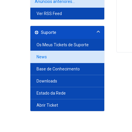
Anúncios anteriores...
Ver RSS Feed
Suporte
Os Meus Tickets de Suporte
News
Base de Conhecimento
Downloads
Estado da Rede
Abrir Ticket