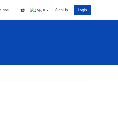
e-nos
Sign Up
Login
K